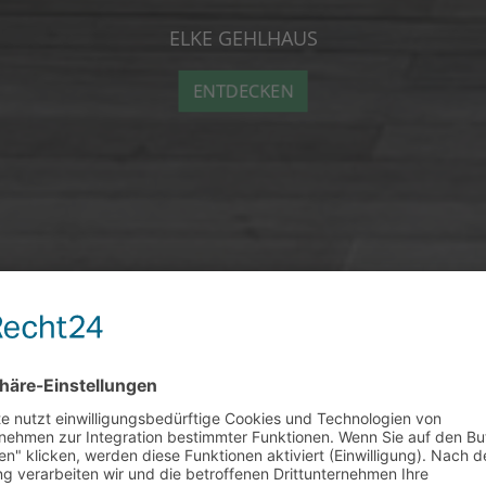
E HERAUSFORDERUNG UND GEBEN SIE IHRER BEZIEH
U EINER GEFESTIGTEN UND ERFÜLLENDEN PARTNERS
ENTDECKEN